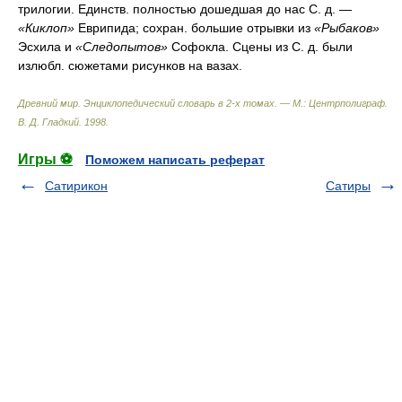
трилогии. Единств. полностью дошедшая до нас С. д. —
«Киклоп»
Еврипида; сохран. большие отрывки из
«Рыбаков»
Эсхила и
«Следопытов»
Софокла. Сцены из С. д. были
излюбл. сюжетами рисунков на вазах.
Древний мир. Энциклопедический словарь в 2-х томах. — М.: Центрполиграф
.
В. Д. Гладкий
.
1998
.
Игры ⚽
Поможем написать реферат
Сатирикон
Сатиры