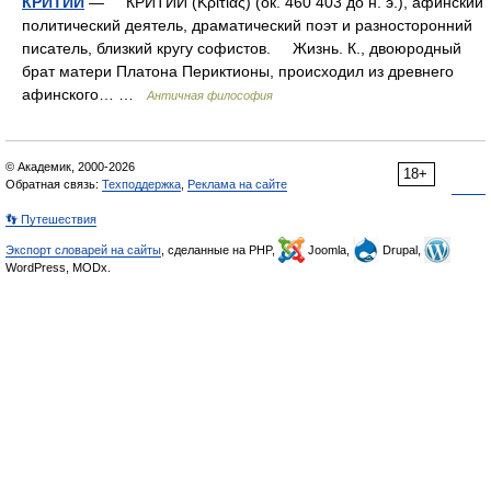
КРИТИЙ
— КРИТИЙ (Κριτίας) (ок. 460 403 до н. э.), афинский
политический деятель, драматический поэт и разносторонний
писатель, близкий кругу софистов. Жизнь. К., двоюродный
брат матери Платона Периктионы, происходил из древнего
афинского… …
Античная философия
© Академик, 2000-2026
18+
Обратная связь:
Техподдержка
,
Реклама на сайте
👣 Путешествия
Экспорт словарей на сайты
, сделанные на PHP,
Joomla,
Drupal,
WordPress, MODx.