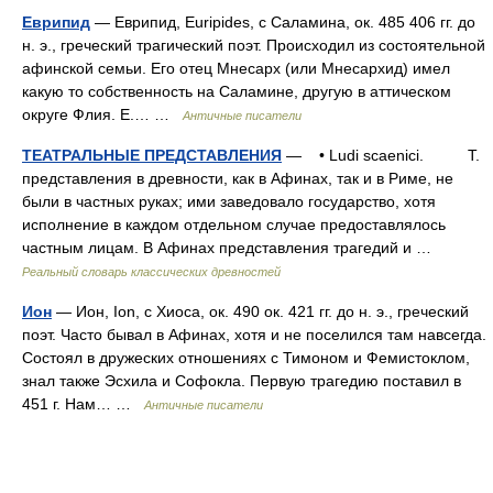
Еврипид
— Еврипид, Euripides, с Саламина, ок. 485 406 гг. до
н. э., греческий трагический поэт. Происходил из состоятельной
афинской семьи. Его отец Мнесарх (или Мнесархид) имел
какую то собственность на Саламине, другую в аттическом
округе Флия. Е.… …
Античные писатели
ТЕАТРАЛЬНЫЕ ПРЕДСТАВЛЕНИЯ
— • Ludi scaenici. Т.
представления в древности, как в Афинах, так и в Риме, не
были в частных руках; ими заведовало государство, хотя
исполнение в каждом отдельном случае предоставлялось
частным лицам. В Афинах представления трагедий и …
Реальный словарь классических древностей
Ион
— Ион, Ion, с Хиоса, ок. 490 ок. 421 гг. до н. э., греческий
поэт. Часто бывал в Афинах, хотя и не поселился там навсегда.
Состоял в дружеских отношениях с Тимоном и Фемистоклом,
знал также Эсхила и Софокла. Первую трагедию поставил в
451 г. Нам… …
Античные писатели