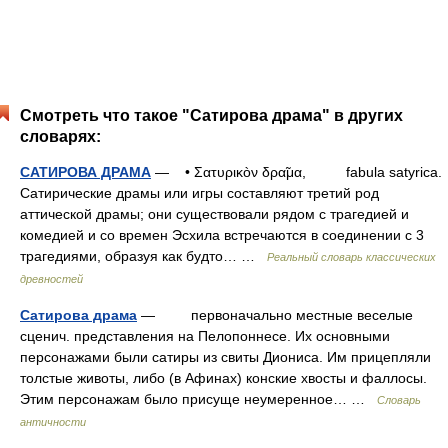
Смотреть что такое "Сатирова драма" в других
словарях:
САТИРОВА ДРАМА
— • Σατυρικòν δρα̃μα, fabula satyrica.
Сатирические драмы или игры составляют третий род
аттической драмы; они существовали рядом с трагедией и
комедией и со времен Эсхила встречаются в соединении с 3
трагедиями, образуя как будто… …
Реальный словарь классических
древностей
Сатирова драма
— первоначально местные веселые
сценич. представления на Пелопоннесе. Их основными
персонажами были сатиры из свиты Диониса. Им прицепляли
толстые животы, либо (в Афинах) конские хвосты и фаллосы.
Этим персонажам было присуще неумеренное… …
Словарь
античности