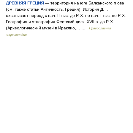
ДРЕВНЯЯ ГРЕЦИЯ
— территория на юге Балканского п ова
(см. также статьи Античность, Греция). История Д. Г.
охватывает период с нач. II тыс. до Р. Х. по нач. I тыс. по Р. Х.
География и этнография Фестский диск. XVII в. до Р. Х.
(Археологический музей в Ираклио,… …
Православная
энциклопедия