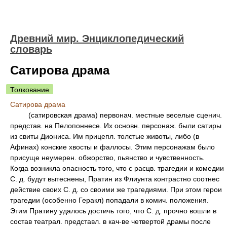
Древний мир. Энциклопедический
словарь
Сатирова драма
Толкование
Сатирова драма
(сатировская драма) первонач. местные веселые сценич.
представ. на Пелопоннесе. Их основн. персонаж. были сатиры
из свиты Диониса. Им прицепл. толстые животы, либо (в
Афинах) конские хвосты и фаллосы. Этим персонажам было
присуще неумерен. обжорство, пьянство и чувственность.
Когда возникла опасность того, что с расцв. трагедии и комедии
С. д. будут вытеснены, Пратин из Флиунта контрастно соотнес
действие своих С. д. со своими же трагедиями. При этом герои
трагедии (особенно Геракл) попадали в комич. положения.
Этим Пратину удалось достичь того, что С. д. прочно вошли в
состав театрал. представл. в кач-ве четвертой драмы после